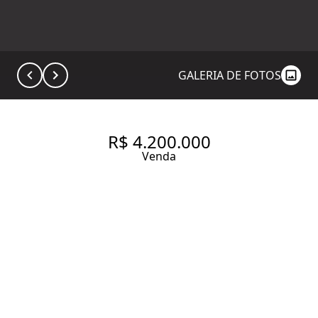
GALERIA DE FOTOS
R$ 4.200.000
Venda
SOISTICAÇÃO E BOM GOSTO
EM APARTAMENTO NO ALTO
DE PINHEIROS
182 m² Área útil
3 Dormitórios
3 Suítes
5 Banheiros
3 Vagas