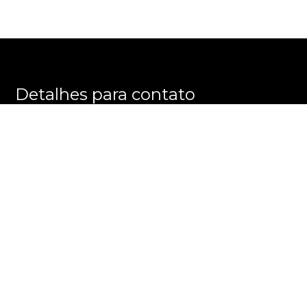
Detalhes para contato
EQUIPE PRATELEIRA DOS IMÓVEIS
WhatsApp
(11) 99245-6461
E-mail
CONTATO@PRATELEIRADOSIMOVEIS.COM.BR
Entre em Contato
Nome
E-mail
Telefone