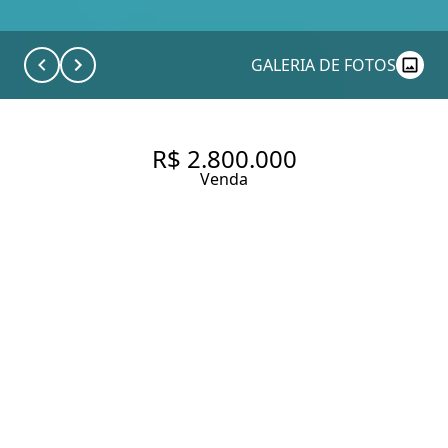
GALERIA DE FOTOS
R$ 2.800.000
Venda
VILA ROMANA -
OPORTUNIDADE - NOVO - 4
DORMITÓRIOS - 3 SUÍTES - 3
VAGAS VARANDA GOURMET -
184 M2 ÚTEIS - ANDAR ALTO