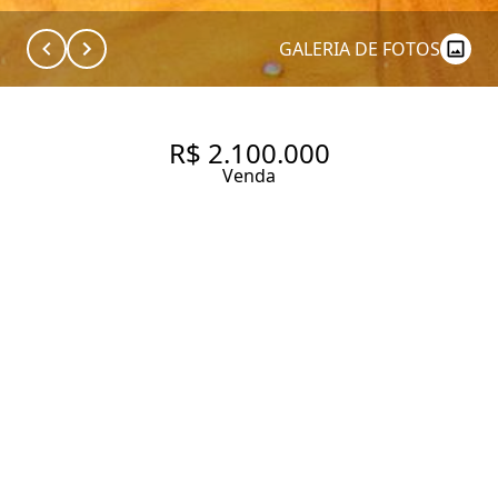
GALERIA DE FOTOS
R$ 2.100.000
Venda
APARTAMENTO COM 135 M², 3
QUARTOS SENDO 1 SUÍTE À
VENDA NO BAIRRO ITAIM BIBI.
135 m² Área útil
135 m² Área total
3 Dormitórios
1 Suíte
3 Banheiros
1 Vaga
Entrar em contato