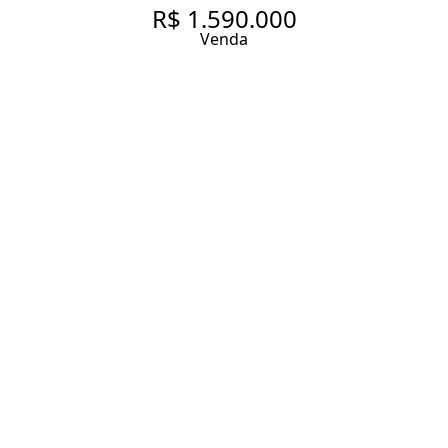
R$ 1.590.000
Venda
JARDIM PAULISTA
115 m² Área útil
3 Dormitórios
1 Suíte
4 Banheiros
1 Vaga
Entrar em contato
Solicitar visita
Código do Imóvel:
PDI15774
ENDEREÇO