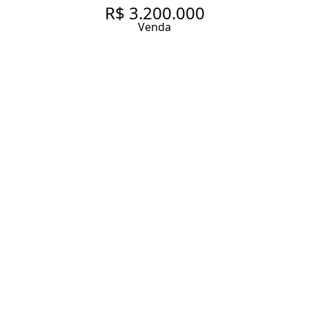
R$ 3.200.000
Venda
JARDIM AMÉRICA
214 m² Área útil
3 Dormitórios
3 Suítes
4 Banheiros
2 Vagas
Entrar em contato
Solicitar visita
Código do Imóvel:
PDI15344
ENDEREÇO