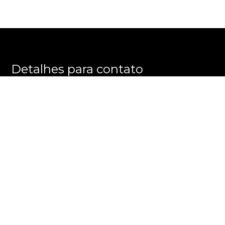
Detalhes para contato
EQUIPE PRATELEIRA DOS IMÓVEIS
WhatsApp
(11) 99245-6461
E-mail
CONTATO@PRATELEIRADOSIMOVEIS.COM.BR
Entre em Contato
Nome
E-mail
Telefone