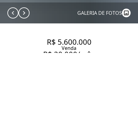
GALERIA DE FOTOS
R$ 5.600.000
Venda
R$ 20.000/mês
Aluguel
RUA BAHIA COM VISTA E
VARANDA - PERMUTA
293 m² Área útil
4 Dormitórios
4 Suítes
6 Banheiros
4 Vagas
Entrar em contato