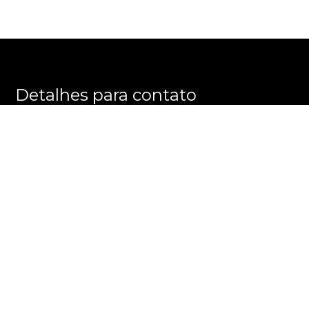
Detalhes para contato
EQUIPE PRATELEIRA DOS IMÓVEIS
WhatsApp
(11) 99245-6461
E-mail
CONTATO@PRATELEIRADOSIMOVEIS.COM.BR
Entre em Contato
Nome
E-mail
Telefone