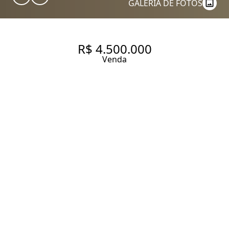
GALERIA DE FOTOS
R$ 4.500.000
Venda
PERDIZES - 222 M2 ÚTEIS - 3
SUÍTES - MASTER COM 2
BANHEIROS - 18 ANDAR - 3
VAGAS - R$ 4.250.000,00
222 m² Área útil
4 Dormitórios
3 Suítes
5 Banheiros
3 Vagas
Entrar em contato