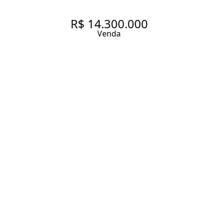
R$ 14.300.000
Venda
PARQUE GLOBAL -
COBERTURA PRONTA - 8
GARAGENS
422 m² Área útil
4 Dormitórios
4 Suítes
8 Vagas
Entrar em contato
Solicitar visita
Código do Imóvel:
PDI17528