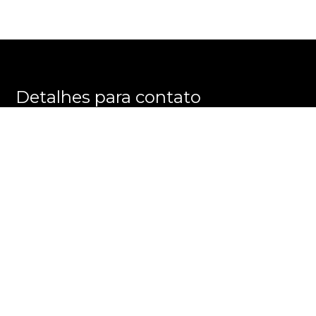
Detalhes para contato
EQUIPE PRATELEIRA DOS IMÓVEIS
WhatsApp
(11) 99245-6461
E-mail
CONTATO@PRATELEIRADOSIMOVEIS.COM.BR
Entre em Contato
Nome
E-mail
Telefone