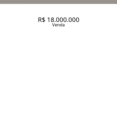
R$ 18.000.000
Venda
GARDEN NO CORAÇÃO DOS
JARDINS- 585 M2 ÚTEIS- 4
SUITES
585 m² Área útil
4 Dormitórios
4 Suítes
6 Banheiros
4 Vagas
Entrar em contato
Solicitar visita