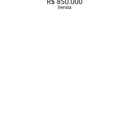
R$ 850.000
Venda
APARTAMENTO HIGIENÓPOLIS
2 DORMITÓRIOS 1 VAGA
75 m² Área útil
107 m² Área total
2 Dormitórios
2 Banheiros
1 Vaga
Entrar em contato
Solicitar visita
Código do Imóvel:
ZI275524