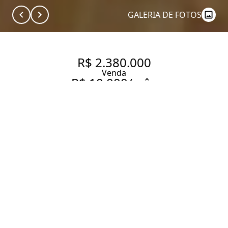
GALERIA DE FOTOS
R$ 2.380.000
Venda
R$ 10.000/mês
Aluguel
APARTAMENTO COM 230M², À
VENDA NO BAIRRO JARDIM
PAULISTA.
230 m² Área útil
230 m² Área total
3 Dormitórios
2 Suítes
5 Banheiros
2 Vagas