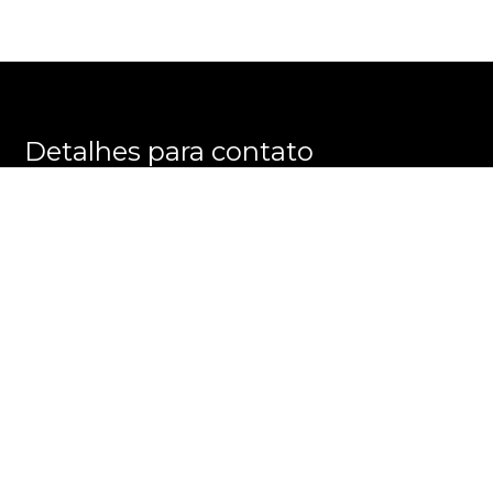
Detalhes para contato
EQUIPE PRATELEIRA DOS IMÓVEIS
WhatsApp
(11) 99245-6461
E-mail
CONTATO@PRATELEIRADOSIMOVEIS.COM.BR
Entre em Contato
Nome
E-mail
Telefone