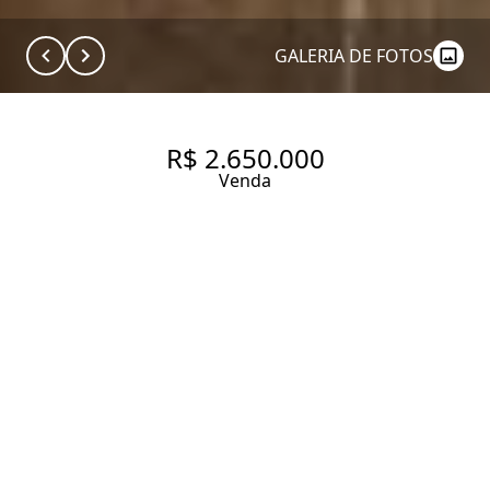
GALERIA DE FOTOS
R$ 2.650.000
Venda
APARTAMENTO COM 181.87
M², 3 QUARTOS SENDO 1
SUÍTE À VENDA NO BAIRRO
SANTA CECÍLIA.
181.87 m² Área útil
3 Dormitórios
1 Suíte
2 Banheiros
1 Vaga