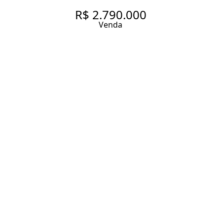
R$ 2.790.000
Venda
APARTAMENTO COM 161 M², 3
SUÍTES À VENDA NO BAIRRO
PERDIZES - NOVO - R$
2.790.000,00 COM QUADRA
BEATH TÊNIS
161 m² Área útil
3 Dormitórios
3 Suítes
5 Banheiros
2 Vagas
Entrar em contato