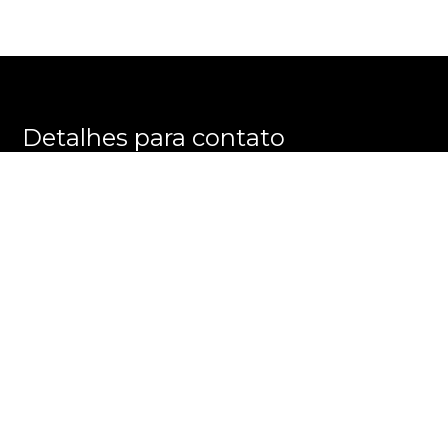
Detalhes para contato
EQUIPE PRATELEIRA DOS IMÓVEIS
WhatsApp
(11) 99245-6461
E-mail
CONTATO@PRATELEIRADOSIMOVEIS.COM.BR
Entre em Contato
Nome
E-mail
Telefone