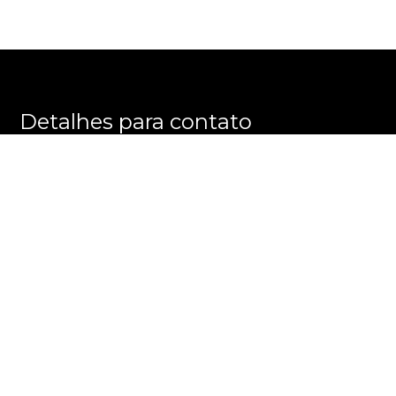
Detalhes para contato
EQUIPE PRATELEIRA DOS IMÓVEIS
WhatsApp
(11) 99245-6461
E-mail
CONTATO@PRATELEIRADOSIMOVEIS.COM.BR
Entre em Contato
Nome
E-mail
Telefone