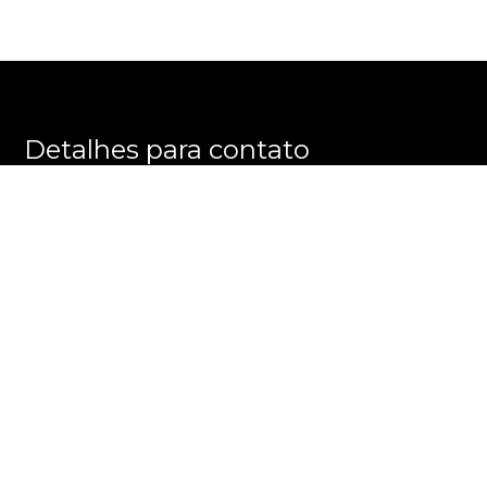
Detalhes para contato
EQUIPE PRATELEIRA DOS IMÓVEIS
WhatsApp
(11) 99245-6461
E-mail
CONTATO@PRATELEIRADOSIMOVEIS.COM.BR
Entre em Contato
Nome
E-mail
Telefone